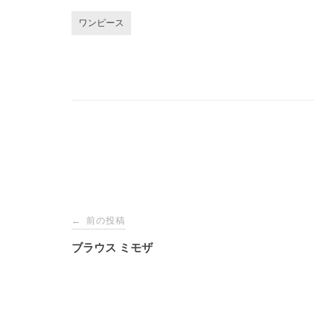
ワンピース
投
前の投稿
←
稿
ブラウス ミモザ
ナ