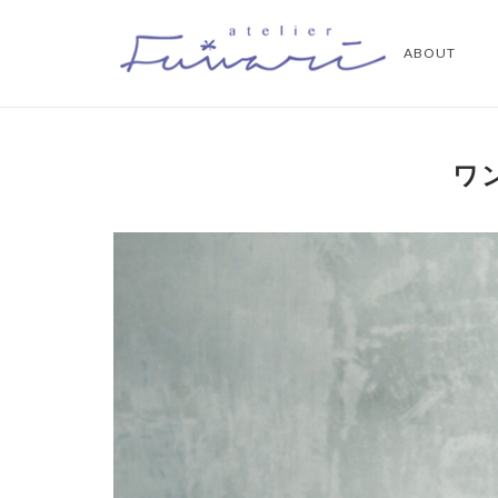
コ
ホ
ン
ABOUT
ー
テ
ム
ン
ツ
へ
ワ
ス
キ
ッ
プ