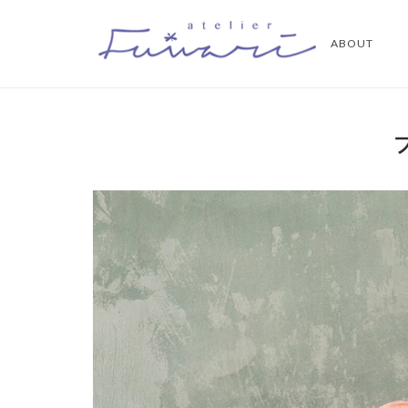
コ
ホ
ン
ABOUT
ー
テ
ム
ン
ツ
へ
ス
キ
ッ
プ