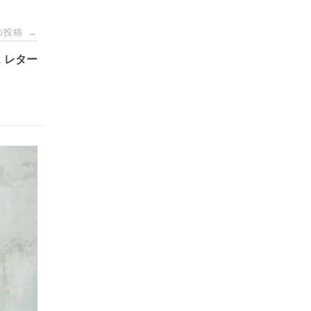
の投稿
→
 レター