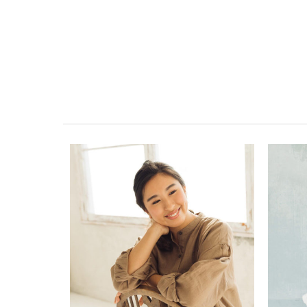
投
稿
ナ
ビ
ゲ
ー
シ
ョ